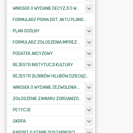
WNIOSEK O WYDANIE DECYZJI O WARUNKACH ZABUDOWY/O USTALENIE INWESTYCJI CELU PUBLICZNEGO
FORMULARZ PISMA DOT. AKTU PLANOWANIA PRZESTRZENNEGO
PLAN OGÓLNY
FORMULARZ ZGŁOSZENIA IMPREZY SPORTOWO-REKREACYJNEJ, ARTYSTYCZNEJ LUB ROZRYWKOWEJ
PODATEK AKCYZOWY
REJESTR INSTYTUCJI KULTURY
REJESTR ŻŁOBKÓW I KLUBÓW DZIECIĘCYCH
WNIOSEK O WYDANIE ZEZWOLENIA NA ZAJĘCIE PASA DROGOWEGO
ZGŁOSZENIE ZAMIARU ZORGANIZOWANIA ZGROMADZENIA
PETYCJE
GKRPA
RAPORT O STANIE DOSTĘPNOŚCI