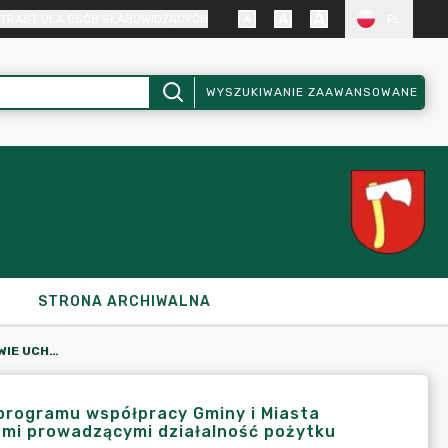
TRAST DLA OSÓB SŁABOWIDZĄCYCH
PL
WYSZUKIWANIE ZAAWANSOWANE
STRONA ARCHIWALNA
UCHWAŁA NR XIII/113/07 W SPRAWIE UCHWALENIA ROCZNEGO PROGRAMU WSPÓŁPRACY GMINY I MIASTA KRAJENKA Z ORGANIZACJAMI POZARZĄDOWYMI ORAZ PODMIOTAMI PROWADZĄCYMI DZIAŁALNOŚĆ POŻYTKU PUBLICZNEGO
 programu współpracy Gminy i Miasta
ami prowadzącymi działalność pożytku