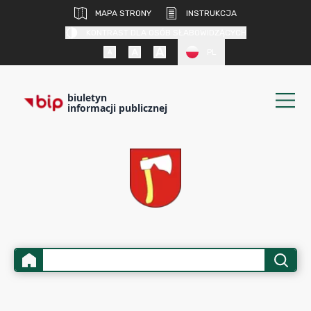
MAPA STRONY
INSTRUKCJA
KONTRAST DLA OSÓB SŁABOWIDZĄCYCH
PL
biuletyn
informacji publicznej