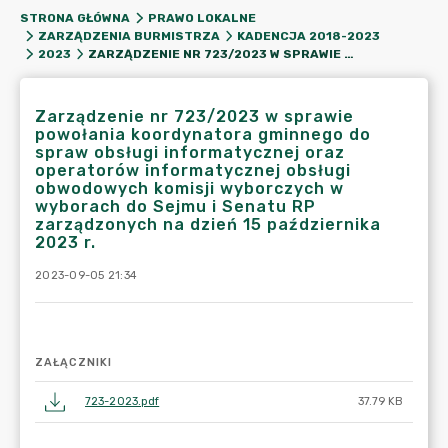
STRONA GŁÓWNA
PRAWO LOKALNE
ZARZĄDZENIA BURMISTRZA
KADENCJA 2018-2023
ZARZĄDZENIE NR 723/2023 W SPRAWIE POWOŁANIA KOORDYNATORA GMINNEGO DO SPRAW OBSŁUGI INFORMATYCZNEJ ORAZ OPERATORÓW INFORMATYCZNEJ OBSŁUGI OBWODOWYCH KOMISJI WYBORCZYCH W WYBORACH DO SEJMU I SENATU RP ZARZĄDZONYCH NA DZIEŃ 15 PAŹDZIERNIKA 2023 R.
2023
Zarządzenie nr 723/2023 w sprawie
powołania koordynatora gminnego do
spraw obsługi informatycznej oraz
operatorów informatycznej obsługi
obwodowych komisji wyborczych w
wyborach do Sejmu i Senatu RP
zarządzonych na dzień 15 października
2023 r.
2023-09-05 21:34
ZAŁĄCZNIKI
723-2023.pdf
37.79 KB