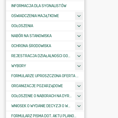
INFORMACJA DLA SYGNALISTÓW
OŚWIADCZENIA MAJĄTKOWE
OGŁOSZENIA
NABÓR NA STANOWISKA
OCHRONA ŚRODOWISKA
REJESTRACJA DZIAŁALNOŚCI GOSPODARCZEJ
WYBORY
FORMULARZE UPROSZCZONA OFERTA WYKONANIA ZADANIA PUBLICZNEGO
ORGANIZACJE POZARZĄDOWE
OGŁOSZENIE O NABORACH NA DYREKTORÓW PLACÓWEK OŚWIATOWYCH
WNIOSEK O WYDANIE DECYZJI O WARUNKACH ZABUDOWY/O USTALENIE INWESTYCJI CELU PUBLICZNEGO
FORMULARZ PISMA DOT. AKTU PLANOWANIA PRZESTRZENNEGO