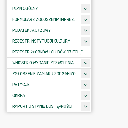
PLAN OGÓLNY
FORMULARZ ZGŁOSZENIA IMPREZY SPORTOWO-REKREACYJNEJ, ARTYSTYCZNEJ LUB ROZRYWKOWEJ
PODATEK AKCYZOWY
REJESTR INSTYTUCJI KULTURY
REJESTR ŻŁOBKÓW I KLUBÓW DZIECIĘCYCH
WNIOSEK O WYDANIE ZEZWOLENIA NA ZAJĘCIE PASA DROGOWEGO
ZGŁOSZENIE ZAMIARU ZORGANIZOWANIA ZGROMADZENIA
PETYCJE
GKRPA
RAPORT O STANIE DOSTĘPNOŚCI