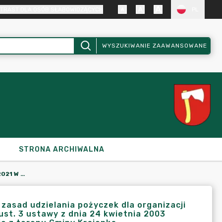
TRAST DLA OSÓB SŁABOWIDZĄCYCH
PL
WYSZUKIWANIE ZAAWANSOWANE
STRONA ARCHIWALNA
ZARZĄDZENIE NR 451/2021 451/2021 W SPRAWIE W SPRAWIE ZASAD UDZIELANIA POŻYCZEK DLA ORGANIZACJI POZARZĄDOWYCH ORAZ PODMIOTÓW WYMIENIONYCH W ART. 3 UST. 3 USTAWY Z DNIA 24 KWIETNIA 2003 ROKU O DZIAŁALNOŚCI POŻYTKU PUBLICZNEGO I O WOLONTARIACIE Z TERENU GMINY KRAJENKA
zasad udzielania pożyczek dla organizacji
st. 3 ustawy z dnia 24 kwietnia 2003