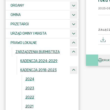
roku 
ORGANY
2023-08
GMINA
PRZETARGI
ZAŁĄCZ
URZĄD GMINY I MIASTA
PRAWO LOKALNE
ZARZĄDZENIA BURMISTRZA
DRUK
KADENCJA 2024-2029
KADENCJA 2018-2023
2024
2023
2022
2021