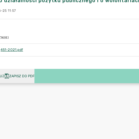
o działalności pożytku publicznego i o wolontaria
-25 11:57
NIKI
451-2021.pdf
UJ
ZAPISZ DO PDF