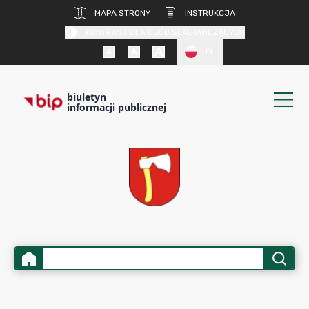
MAPA STRONY
INSTRUKCJA
KONTRAST DLA OSÓB SŁABOWIDZĄCYCH
PL
biuletyn
informacji publicznej