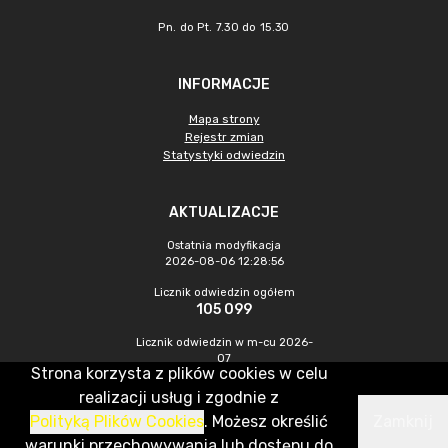
Pn. do Pt. 7.30 do 15.30
INFORMACJE
Mapa strony
Rejestr zmian
Statystyki odwiedzin
AKTUALIZACJE
Ostatnia modyfikacja
2026-08-06 12:28:56
Licznik odwiedzin ogółem
105 099
Licznik odwiedzin w m-cu 2026-
07
Strona korzysta z plików cookies w celu
475
realizacji usług i zgodnie z
Polityką Plików Cookies
. Możesz określić
Zamknij
CMS & Hosting: Nefeni Sp. z o.o.
warunki przechowywania lub dostępu do