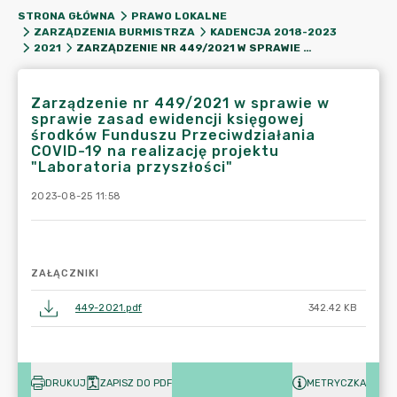
STRONA GŁÓWNA
PRAWO LOKALNE
ZARZĄDZENIA BURMISTRZA
KADENCJA 2018-2023
ZARZĄDZENIE NR 449/2021 W SPRAWIE W SPRAWIE ZASAD EWIDENCJI KSIĘGOWEJ ŚRODKÓW FUNDUSZU PRZECIWDZIAŁANIA COVID-19 NA REALIZACJĘ PROJEKTU "LABORATORIA PRZYSZŁOŚCI"
2021
Zarządzenie nr 449/2021 w sprawie w
sprawie zasad ewidencji księgowej
środków Funduszu Przeciwdziałania
COVID-19 na realizację projektu
"Laboratoria przyszłości"
2023-08-25 11:58
ZAŁĄCZNIKI
449-2021.pdf
342.42 KB
DRUKUJ
ZAPISZ DO PDF
METRYCZKA