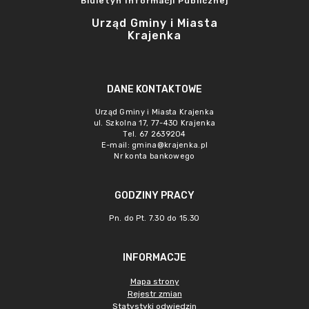
Biuletyn Informacji Publicznej
Urząd Gminy i Miasta
Krajenka
DANE KONTAKTOWE
Urząd Gminy i Miasta Krajenka
ul. Szkolna 17, 77-430 Krajenka
Tel. 67 2639204
E-mail:
gmina@krajenka.pl
Nr konta bankowego
GODZINY PRACY
Pn. do Pt. 7.30 do 15.30
INFORMACJE
Mapa strony
Rejestr zmian
Statystyki odwiedzin