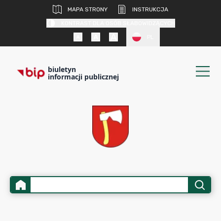
MAPA STRONY
INSTRUKCJA
KONTRAST DLA OSÓB SŁABOWIDZĄCYCH
PL
biuletyn
informacji publicznej