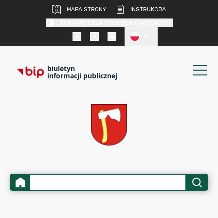
MAPA STRONY
INSTRUKCJA
KONTRAST DLA OSÓB SŁABOWIDZĄCYCH
PL
biuletyn
informacji publicznej