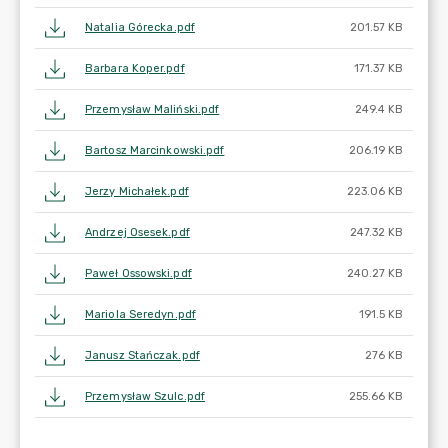
Natalia Górecka.pdf
201.57 KB
Barbara Koper.pdf
171.37 KB
Przemysław Maliński.pdf
249.4 KB
Bartosz Marcinkowski.pdf
206.19 KB
Jerzy Michałek.pdf
223.06 KB
Andrzej Osesek.pdf
247.32 KB
Paweł Ossowski.pdf
240.27 KB
Mariola Seredyn.pdf
191.5 KB
Janusz Stańczak.pdf
276 KB
Przemysław Szulc.pdf
255.66 KB