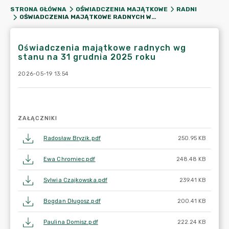
STRONA GŁÓWNA
OŚWIADCZENIA MAJĄTKOWE
RADNI
OŚWIADCZENIA MAJĄTKOWE RADNYCH WG STANU NA 31 GRUDNIA 2025 ROKU
Oświadczenia majątkowe radnych wg
stanu na 31 grudnia 2025 roku
2026-05-19 13:54
ZAŁĄCZNIKI
Radosław Bryzik.pdf
250.95 KB
Ewa Chromiec.pdf
248.48 KB
Sylwia Czajkowska.pdf
239.41 KB
Bogdan Długosz.pdf
200.41 KB
Paulina Domisz.pdf
222.24 KB