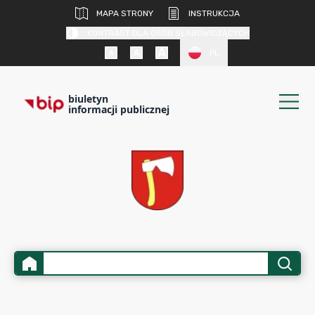
MAPA STRONY
INSTRUKCJA
KONTRAST DLA OSÓB SŁABOWIDZĄCYCH
PL
biuletyn
informacji publicznej