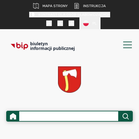
MAPA STRONY
INSTRUKCJA
KONTRAST DLA OSÓB SŁABOWIDZĄCYCH
PL
biuletyn
informacji publicznej