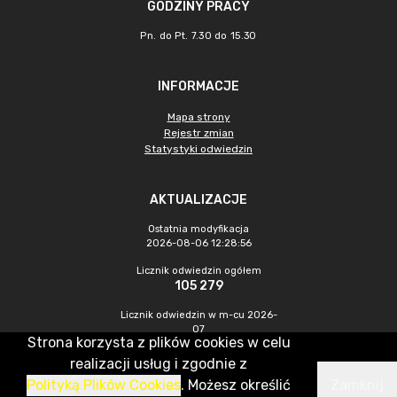
GODZINY PRACY
Pn. do Pt. 7.30 do 15.30
INFORMACJE
Mapa strony
Rejestr zmian
Statystyki odwiedzin
AKTUALIZACJE
Ostatnia modyfikacja
2026-08-06 12:28:56
Licznik odwiedzin ogółem
105 279
Licznik odwiedzin w m-cu 2026-
07
Strona korzysta z plików cookies w celu
655
realizacji usług i zgodnie z
Polityką Plików Cookies
. Możesz określić
Zamknij
CMS & Hosting: Nefeni Sp. z o.o.