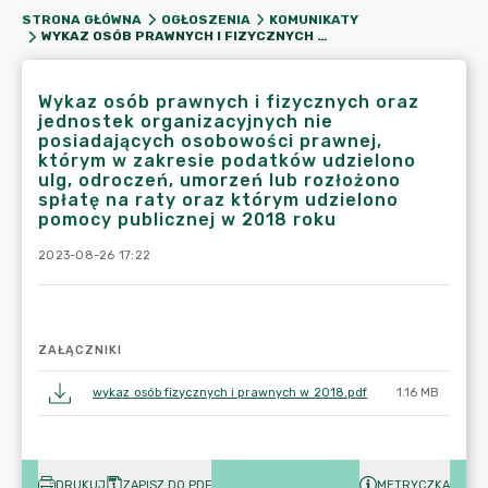
STRONA GŁÓWNA
OGŁOSZENIA
KOMUNIKATY
WYKAZ OSÓB PRAWNYCH I FIZYCZNYCH ORAZ JEDNOSTEK ORGANIZACYJNYCH NIE POSIADAJĄCYCH OSOBOWOŚCI PRAWNEJ, KTÓRYM W ZAKRESIE PODATKÓW UDZIELONO ULG, ODROCZEŃ, UMORZEŃ LUB ROZŁOŻONO SPŁATĘ NA RATY ORAZ KTÓRYM UDZIELONO POMOCY PUBLICZNEJ W 2018 ROKU
Wykaz osób prawnych i fizycznych oraz
jednostek organizacyjnych nie
posiadających osobowości prawnej,
którym w zakresie podatków udzielono
ulg, odroczeń, umorzeń lub rozłożono
spłatę na raty oraz którym udzielono
pomocy publicznej w 2018 roku
2023-08-26 17:22
ZAŁĄCZNIKI
wykaz osób fizycznych i prawnych w 2018.pdf
1.16 MB
DRUKUJ
ZAPISZ DO PDF
METRYCZKA