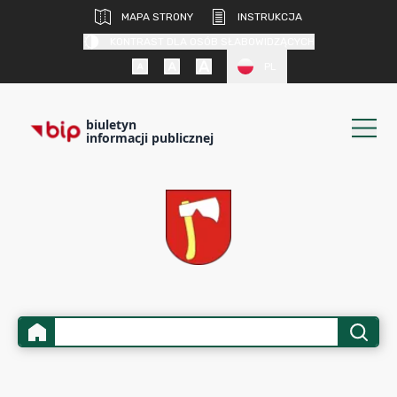
MAPA STRONY
INSTRUKCJA
KONTRAST DLA OSÓB SŁABOWIDZĄCYCH
PL
biuletyn
informacji publicznej