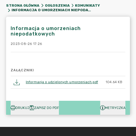
STRONA GŁÓWNA
OGŁOSZENIA
KOMUNIKATY
INFORMACJA O UMORZENIACH NIEPODATKOWYCH
Informacja o umorzeniach
niepodatkowych
2023-08-26 17:26
ZAŁĄCZNIKI
Informacja o udzielonych umorzeniach.pdf
104.64 KB
DRUKUJ
ZAPISZ DO PDF
METRYCZKA