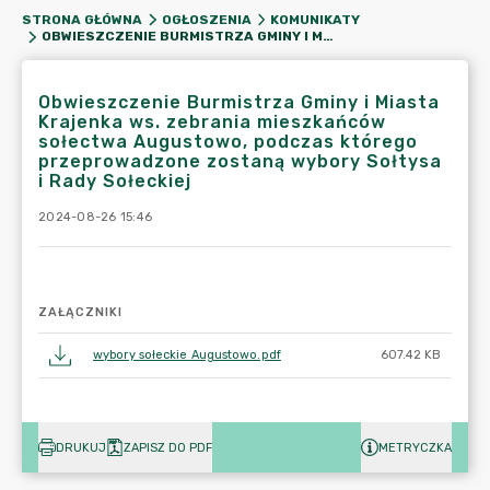
STRONA GŁÓWNA
OGŁOSZENIA
KOMUNIKATY
OBWIESZCZENIE BURMISTRZA GMINY I MIASTA KRAJENKA WS. ZEBRANIA MIESZKAŃCÓW SOŁECTWA AUGUSTOWO, PODCZAS KTÓREGO PRZEPROWADZONE ZOSTANĄ WYBORY SOŁTYSA I RADY SOŁECKIEJ
Obwieszczenie Burmistrza Gminy i Miasta
Krajenka ws. zebrania mieszkańców
sołectwa Augustowo, podczas którego
przeprowadzone zostaną wybory Sołtysa
i Rady Sołeckiej
2024-08-26 15:46
ZAŁĄCZNIKI
wybory sołeckie Augustowo.pdf
607.42 KB
DRUKUJ
ZAPISZ DO PDF
METRYCZKA