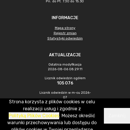
Pn. do Pt. 7.30 do 15.30
INFORMACJE
Mapa strony
Rejestr zmian
Statystyki odwiedzin
AKTUALIZACJE
Ostatnia modyfikacja
2026-08-06 08:29:11
Licznik odwiedzin ogółem
105 076
Licznik odwiedzin w m-cu 2026-
07
Strona korzysta z plików cookies w celu
452
realizacji usług i zgodnie z
Polityką Plików Cookies
. Możesz określić
Zamknij
CMS & Hosting: Nefeni Sp. z o.o.
warunki przechowywania lub dostępu do
plików cookies w Twojej przeglądarce