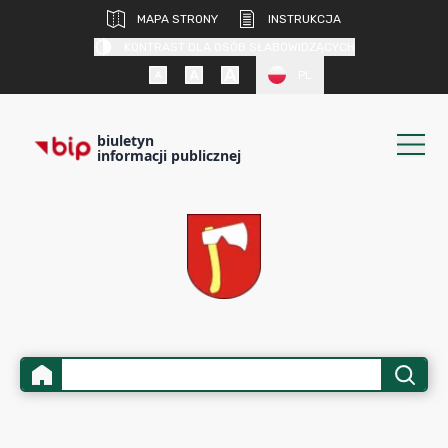
MAPA STRONY
INSTRUKCJA
KONTRAST DLA OSÓB SŁABOWIDZĄCYCH
PL
biuletyn
informacji publicznej