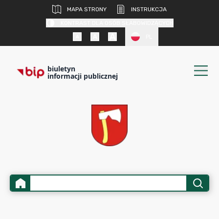
MAPA STRONY
INSTRUKCJA
KONTRAST DLA OSÓB SŁABOWIDZĄCYCH
PL
biuletyn
informacji publicznej