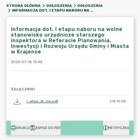
STRONA GŁÓWNA
OGŁOSZENIA
OGŁOSZENIA
INFORMACJA DOT. I ETAPU NABORU NA WOLNE STANOWISKO URZĘDNICZE STARSZEGO INSPEKTORA W REFERACIE PLANOWANIA, INWESTYCJI I ROZWOJU URZĘDU GMINY I MIASTA W KRAJENCE
Informacja dot. I etapu naboru na wolne
stanowisko urzędnicze starszego
inspektora w Referacie Planowania,
Inwestycji i Rozwoju Urzędu Gminy i Miasta
w Krajence
2025-07-18 15:48
ZAŁĄCZNIKI
I_etap_st_inp.pdf
214.91 KB
DRUKUJ
ZAPISZ DO PDF
METRYCZKA