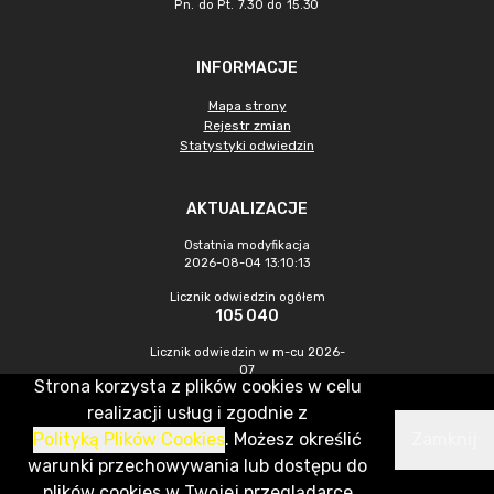
Pn. do Pt. 7.30 do 15.30
INFORMACJE
Mapa strony
Rejestr zmian
Statystyki odwiedzin
AKTUALIZACJE
Ostatnia modyfikacja
2026-08-04 13:10:13
Licznik odwiedzin ogółem
105 040
Licznik odwiedzin w m-cu 2026-
07
Strona korzysta z plików cookies w celu
416
realizacji usług i zgodnie z
Polityką Plików Cookies
. Możesz określić
Zamknij
CMS & Hosting: Nefeni Sp. z o.o.
warunki przechowywania lub dostępu do
plików cookies w Twojej przeglądarce