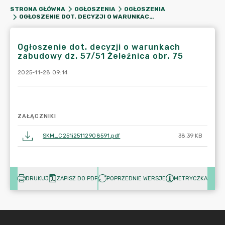
STRONA GŁÓWNA
OGŁOSZENIA
OGŁOSZENIA
OGŁOSZENIE DOT. DECYZJI O WARUNKACH ZABUDOWY DZ. 57/51 ŻELEŹNICA OBR. 75
Ogłoszenie dot. decyzji o warunkach
zabudowy dz. 57/51 Żeleźnica obr. 75
2025-11-28 09:14
ZAŁĄCZNIKI
SKM_C251i25112908591.pdf
38.39 KB
DRUKUJ
ZAPISZ DO PDF
POPRZEDNIE WERSJE
METRYCZKA