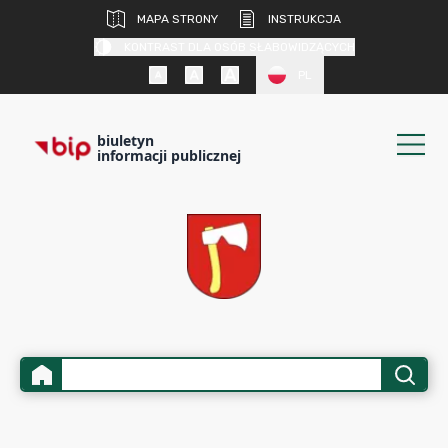
MAPA STRONY
INSTRUKCJA
KONTRAST DLA OSÓB SŁABOWIDZĄCYCH
PL
biuletyn
informacji publicznej