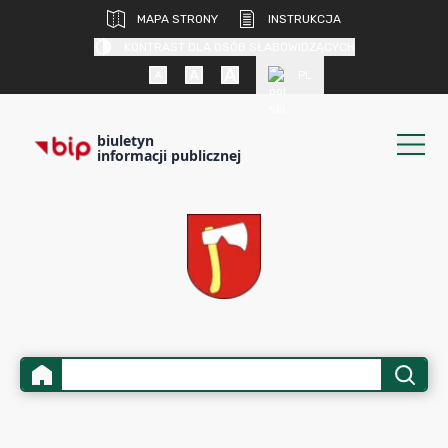
MAPA STRONY
INSTRUKCJA
KONTRAST DLA OSÓB SŁABOWIDZĄCYCH
PL
biuletyn
informacji publicznej