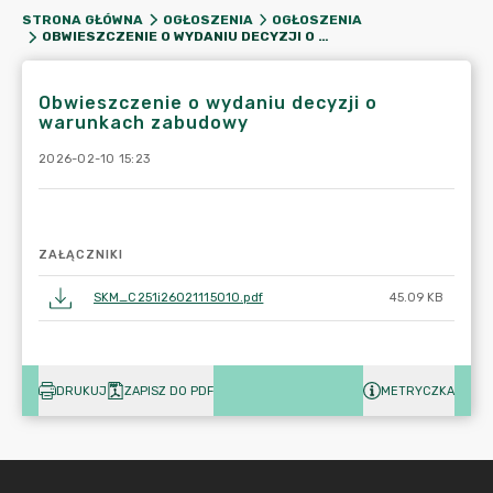
STRONA GŁÓWNA
OGŁOSZENIA
OGŁOSZENIA
OBWIESZCZENIE O WYDANIU DECYZJI O WARUNKACH ZABUDOWY
Obwieszczenie o wydaniu decyzji o
warunkach zabudowy
2026-02-10 15:23
ZAŁĄCZNIKI
SKM_C251i26021115010.pdf
45.09 KB
DRUKUJ
ZAPISZ DO PDF
METRYCZKA