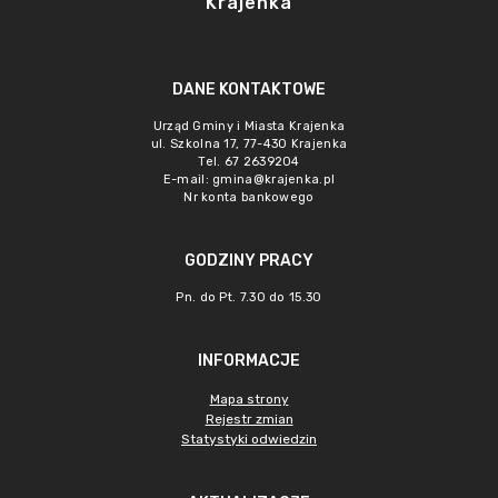
Krajenka
DANE KONTAKTOWE
Urząd Gminy i Miasta Krajenka
ul. Szkolna 17, 77-430 Krajenka
Tel. 67 2639204
E-mail:
gmina@krajenka.pl
Nr konta bankowego
GODZINY PRACY
Pn. do Pt. 7.30 do 15.30
INFORMACJE
Mapa strony
Rejestr zmian
Statystyki odwiedzin