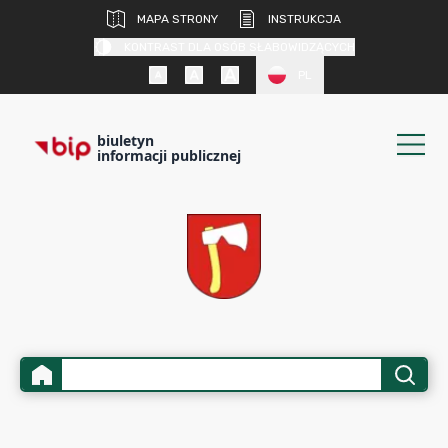
MAPA STRONY
INSTRUKCJA
KONTRAST DLA OSÓB SŁABOWIDZĄCYCH
PL
biuletyn
informacji publicznej