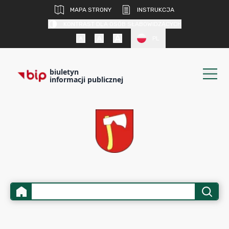
MAPA STRONY
INSTRUKCJA
KONTRAST DLA OSÓB SŁABOWIDZĄCYCH
PL
biuletyn
informacji publicznej