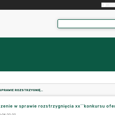
KON
OGŁOSZENIE W SPRAWIE ROZSTRZYGNIĘCIA XX``KONKURSU OFERT NA REALIZACJĘ ZADAŃ PUBLICZNYCH
zenie w sprawie rozstrzygnięcia xx``konkursu ofer
3-04 00:00