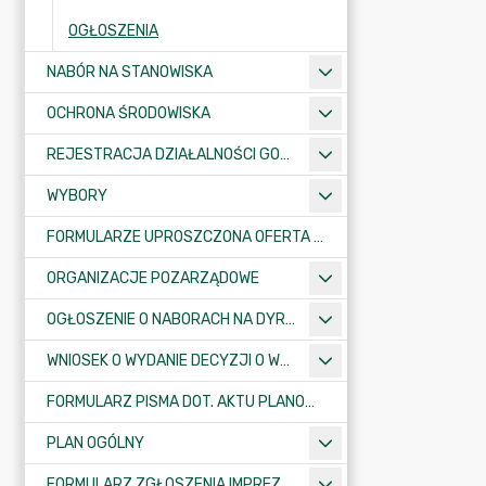
OGŁOSZENIA
NABÓR NA STANOWISKA
OCHRONA ŚRODOWISKA
REJESTRACJA DZIAŁALNOŚCI GOSPODARCZEJ
WYBORY
FORMULARZE UPROSZCZONA OFERTA WYKONANIA ZADANIA PUBLICZNEGO
ORGANIZACJE POZARZĄDOWE
OGŁOSZENIE O NABORACH NA DYREKTORÓW PLACÓWEK OŚWIATOWYCH
WNIOSEK O WYDANIE DECYZJI O WARUNKACH ZABUDOWY/O USTALENIE INWESTYCJI CELU PUBLICZNEGO
FORMULARZ PISMA DOT. AKTU PLANOWANIA PRZESTRZENNEGO
PLAN OGÓLNY
FORMULARZ ZGŁOSZENIA IMPREZY SPORTOWO-REKREACYJNEJ, ARTYSTYCZNEJ LUB ROZRYWKOWEJ