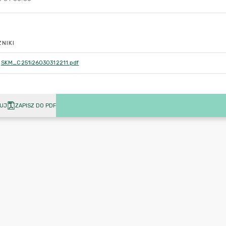
NIKI
SKM_C251i26030312211.pdf
UJ
ZAPISZ DO PDF