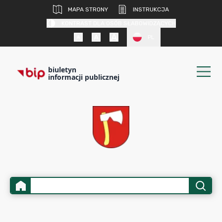
MAPA STRONY
INSTRUKCJA
KONTRAST DLA OSÓB SŁABOWIDZĄCYCH
PL
biuletyn
informacji publicznej