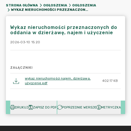
STRONA GŁÓWNA
OGŁOSZENIA
OGŁOSZENIA
WYKAZ NIERUCHOMOŚCI PRZEZNACZONYCH DO ODDANIA W DZIERŻAWĘ, NAJEM I UŻYCZENIE
Wykaz nieruchomości przeznaczonych do
oddania w dzierżawę, najem i użyczenie
2026-03-10 15:20
ZAŁĄCZNIKI
wykaz nieruchomości najem, dzierżawa,
402.17 KB
użyczenie.pdf
DRUKUJ
ZAPISZ DO PDF
POPRZEDNIE WERSJE
METRYCZKA