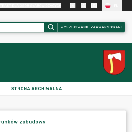
TRAST DLA OSÓB SŁABOWIDZĄCYCH
PL
WYSZUKIWANIE ZAAWANSOWANE
STRONA ARCHIWALNA
arunków zabudowy