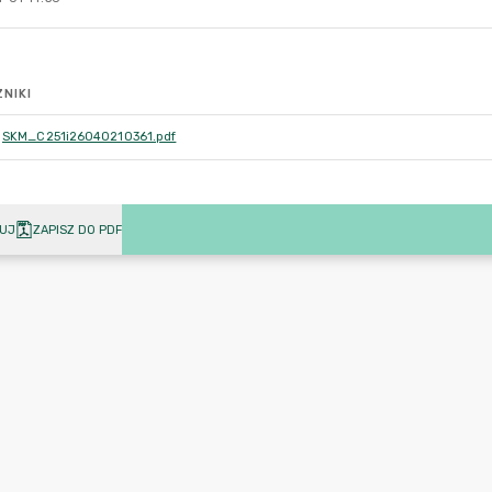
NIKI
SKM_C251i26040210361.pdf
UJ
ZAPISZ DO PDF