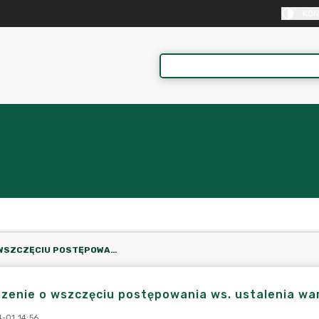
KON
OGŁOSZENIE O WSZCZĘCIU POSTĘPOWANIA WS. USTALENIA WARUNKÓW ZABUDOWY
szenie o wszczęciu postępowania ws. ustalenia w
-01 14:56