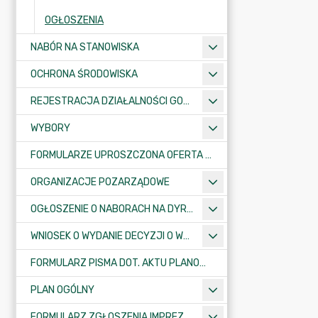
OGŁOSZENIA
NABÓR NA STANOWISKA
OCHRONA ŚRODOWISKA
REJESTRACJA DZIAŁALNOŚCI GOSPODARCZEJ
WYBORY
FORMULARZE UPROSZCZONA OFERTA WYKONANIA ZADANIA PUBLICZNEGO
ORGANIZACJE POZARZĄDOWE
OGŁOSZENIE O NABORACH NA DYREKTORÓW PLACÓWEK OŚWIATOWYCH
WNIOSEK O WYDANIE DECYZJI O WARUNKACH ZABUDOWY/O USTALENIE INWESTYCJI CELU PUBLICZNEGO
FORMULARZ PISMA DOT. AKTU PLANOWANIA PRZESTRZENNEGO
PLAN OGÓLNY
FORMULARZ ZGŁOSZENIA IMPREZY SPORTOWO-REKREACYJNEJ, ARTYSTYCZNEJ LUB ROZRYWKOWEJ