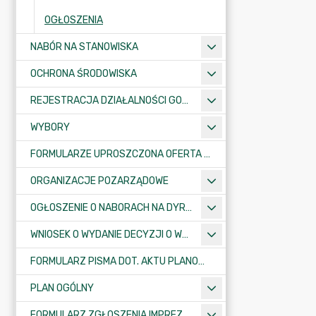
OGŁOSZENIA
NABÓR NA STANOWISKA
OCHRONA ŚRODOWISKA
REJESTRACJA DZIAŁALNOŚCI GOSPODARCZEJ
WYBORY
FORMULARZE UPROSZCZONA OFERTA WYKONANIA ZADANIA PUBLICZNEGO
ORGANIZACJE POZARZĄDOWE
OGŁOSZENIE O NABORACH NA DYREKTORÓW PLACÓWEK OŚWIATOWYCH
WNIOSEK O WYDANIE DECYZJI O WARUNKACH ZABUDOWY/O USTALENIE INWESTYCJI CELU PUBLICZNEGO
FORMULARZ PISMA DOT. AKTU PLANOWANIA PRZESTRZENNEGO
PLAN OGÓLNY
FORMULARZ ZGŁOSZENIA IMPREZY SPORTOWO-REKREACYJNEJ, ARTYSTYCZNEJ LUB ROZRYWKOWEJ