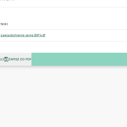
NIKI
zawiadomienie sesja BIP.pdf
UJ
ZAPISZ DO PDF