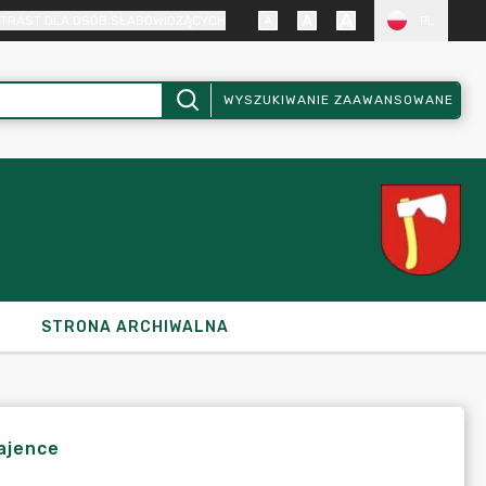
TRAST DLA OSÓB SŁABOWIDZĄCYCH
PL
WYSZUKIWANIE ZAAWANSOWANE
STRONA ARCHIWALNA
ajence