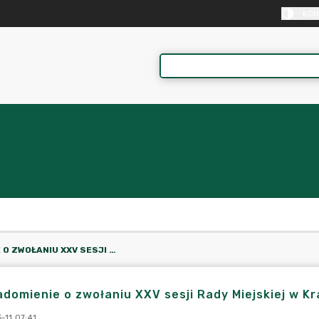
KON
ZAWIADOMIENIE O ZWOŁANIU XXV SESJI RADY MIEJSKIEJ W KRAJENCE
domienie o zwołaniu XXV sesji Rady Miejskiej w Kr
-11 07:41