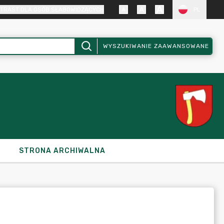
TRAST DLA OSÓB SŁABOWIDZĄCYCH
PL
WYSZUKIWANIE ZAAWANSOWANE
STRONA ARCHIWALNA