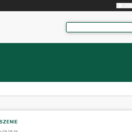
KON
SZENIE
-09 08:56