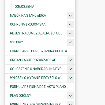
OGŁOSZENIA
NABÓR NA STANOWISKA
OCHRONA ŚRODOWISKA
REJESTRACJA DZIAŁALNOŚCI GOSPODARCZEJ
WYBORY
FORMULARZE UPROSZCZONA OFERTA WYKONANIA ZADANIA PUBLICZNEGO
ORGANIZACJE POZARZĄDOWE
OGŁOSZENIE O NABORACH NA DYREKTORÓW PLACÓWEK OŚWIATOWYCH
WNIOSEK O WYDANIE DECYZJI O WARUNKACH ZABUDOWY/O USTALENIE INWESTYCJI CELU PUBLICZNEGO
FORMULARZ PISMA DOT. AKTU PLANOWANIA PRZESTRZENNEGO
PLAN OGÓLNY
FORMULARZ ZGŁOSZENIA IMPREZY SPORTOWO-REKREACYJNEJ, ARTYSTYCZNEJ LUB ROZRYWKOWEJ