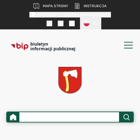
MAPA STRONY
INSTRUKCJA
KONTRAST DLA OSÓB SŁABOWIDZĄCYCH
PL
biuletyn
informacji publicznej