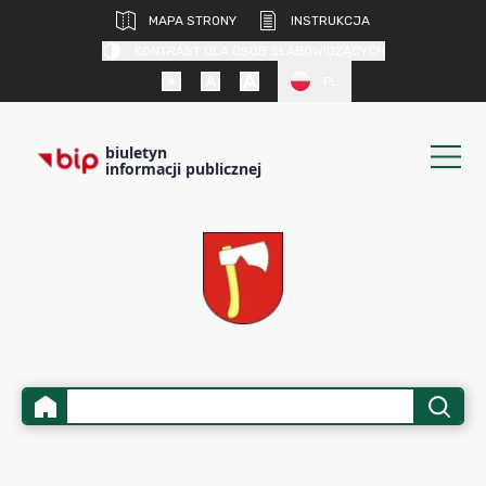
MAPA STRONY
INSTRUKCJA
KONTRAST DLA OSÓB SŁABOWIDZĄCYCH
PL
biuletyn
informacji publicznej