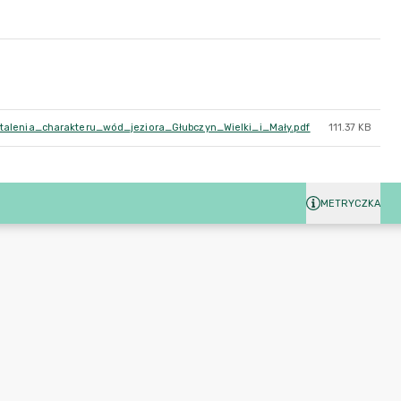
alenia_charakteru_wód_jeziora_Głubczyn_Wielki_i_Mały.pdf
111.37 KB
METRYCZKA