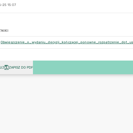
-25 15:07
NIKI
Obwieszczenie_o_wydaniu_decyzji_kończącej_ponowne_rozpatrzenie_dot_ust
UJ
ZAPISZ DO PDF