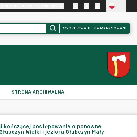
TRAST DLA OSÓB SŁABOWIDZĄCYCH
PL
WYSZUKIWANIE ZAAWANSOWANE
STRONA ARCHIWALNA
zji kończącej postępowanie o ponowne
łubczyn Wielki i jeziora Głubczyn Mały