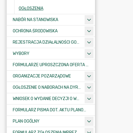
OGŁOSZENIA
NABÓR NA STANOWISKA
OCHRONA ŚRODOWISKA
REJESTRACJA DZIAŁALNOŚCI GOSPODARCZEJ
WYBORY
FORMULARZE UPROSZCZONA OFERTA WYKONANIA ZADANIA PUBLICZNEGO
ORGANIZACJE POZARZĄDOWE
OGŁOSZENIE O NABORACH NA DYREKTORÓW PLACÓWEK OŚWIATOWYCH
WNIOSEK O WYDANIE DECYZJI O WARUNKACH ZABUDOWY/O USTALENIE INWESTYCJI CELU PUBLICZNEGO
FORMULARZ PISMA DOT. AKTU PLANOWANIA PRZESTRZENNEGO
PLAN OGÓLNY
FORMULARZ ZGŁOSZENIA IMPREZY SPORTOWO-REKREACYJNEJ, ARTYSTYCZNEJ LUB ROZRYWKOWEJ