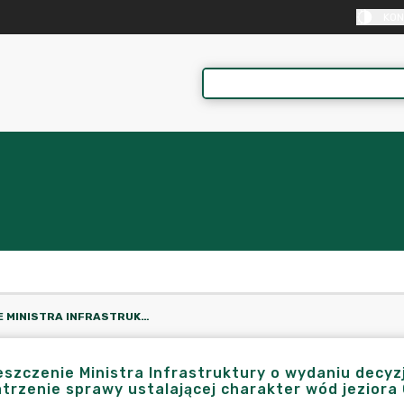
KON
OBWIESZCZENIE MINISTRA INFRASTRUKTURY O WYDANIU DECYZJI KOŃCZĄCEJ POSTĘPOWANIE O PONOWNE ROZPATRZENIE SPRAWY USTALAJĄCEJ CHARAKTER WÓD JEZIORA GŁUBCZYN WIELKI I JEZIORA GŁUBCZYN MAŁY
szczenie Ministra Infrastruktury o wydaniu decy
trzenie sprawy ustalającej charakter wód jeziora G