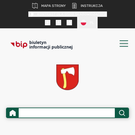
MAPA STRONY
INSTRUKCJA
KONTRAST DLA OSÓB SŁABOWIDZĄCYCH
PL
biuletyn
informacji publicznej