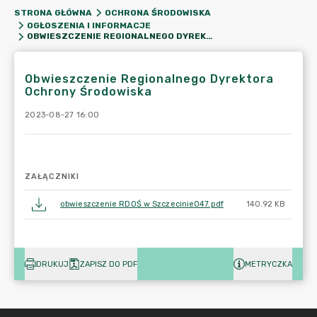
STRONA GŁÓWNA
OCHRONA ŚRODOWISKA
OGŁOSZENIA I INFORMACJE
OBWIESZCZENIE REGIONALNEGO DYREKTORA OCHRONY ŚRODOWISKA
Obwieszczenie Regionalnego Dyrektora
Ochrony Środowiska
2023-08-27 16:00
ZAŁĄCZNIKI
obwieszczenie RDOŚ w Szczecinie047.pdf
140.92 KB
DRUKUJ
ZAPISZ DO PDF
METRYCZKA