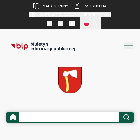
MAPA STRONY
INSTRUKCJA
KONTRAST DLA OSÓB SŁABOWIDZĄCYCH
PL
biuletyn
informacji publicznej