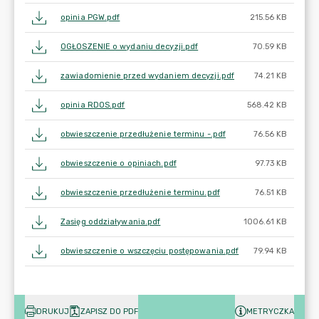
opinia PGW.pdf
215.56 KB
OGŁOSZENIE o wydaniu decyzji.pdf
70.59 KB
zawiadomienie przed wydaniem decyzji.pdf
74.21 KB
opinia RDOS.pdf
568.42 KB
obwieszczenie przedłużenie terminu -.pdf
76.56 KB
obwieszczenie o opiniach.pdf
97.73 KB
obwieszczenie przedłużenie terminu.pdf
76.51 KB
Zasięg oddziaływania.pdf
1006.61 KB
obwieszczenie o wszczęciu postępowania.pdf
79.94 KB
DRUKUJ
ZAPISZ DO PDF
METRYCZKA