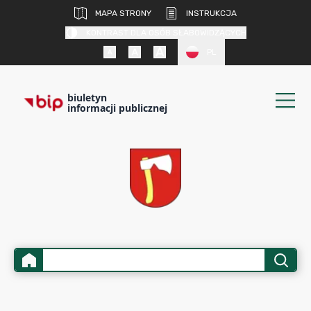
MAPA STRONY
INSTRUKCJA
KONTRAST DLA OSÓB SŁABOWIDZĄCYCH
PL
biuletyn
informacji publicznej