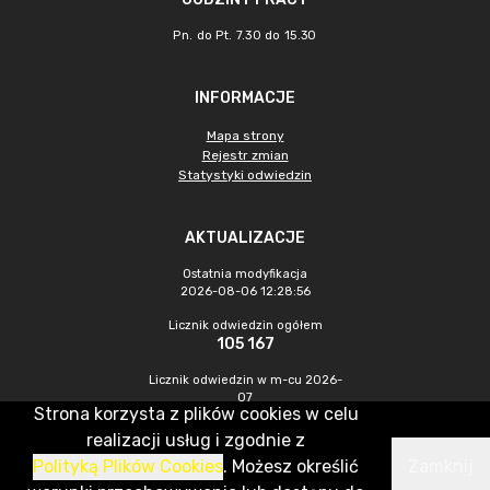
Pn. do Pt. 7.30 do 15.30
INFORMACJE
Mapa strony
Rejestr zmian
Statystyki odwiedzin
AKTUALIZACJE
Ostatnia modyfikacja
2026-08-06 12:28:56
Licznik odwiedzin ogółem
105 167
Licznik odwiedzin w m-cu 2026-
07
Strona korzysta z plików cookies w celu
543
realizacji usług i zgodnie z
Polityką Plików Cookies
. Możesz określić
Zamknij
CMS & Hosting: Nefeni Sp. z o.o.