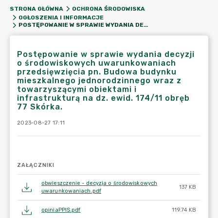
STRONA GŁÓWNA
OCHRONA ŚRODOWISKA
OGŁOSZENIA I INFORMACJE
POSTĘPOWANIE W SPRAWIE WYDANIA DECYZJI O ŚRODOWISKOWYCH UWARUNKOWANIACH PRZEDSIĘWZIĘCIA PN. BUDOWA BUDYNKU MIESZKALNEGO JEDNORODZINNEGO WRAZ Z TOWARZYSZĄCYMI OBIEKTAMI I INFRASTRUKTURĄ NA DZ. EWID. 174/11 OBRĘB 77 SKÓRKA.
Postępowanie w sprawie wydania decyzji
o środowiskowych uwarunkowaniach
przedsięwzięcia pn. Budowa budynku
mieszkalnego jednorodzinnego wraz z
towarzyszącymi obiektami i
infrastrukturą na dz. ewid. 174/11 obręb
77 Skórka.
2023-08-27 17:11
ZAŁĄCZNIKI
obwieszczenie - decyzja o środowiskowych
137 KB
uwarunkowaniach.pdf
opiniaPPIS.pdf
119.74 KB