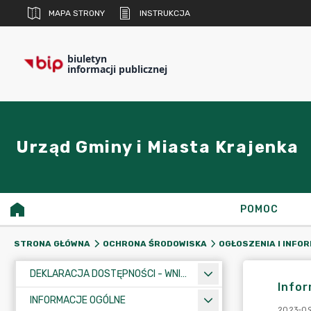
MAPA STRONY
INSTRUKCJA
biuletyn
informacji publicznej
Urząd Gminy i Miasta Krajenka
POMOC
STRONA GŁÓWNA
OCHRONA ŚRODOWISKA
OGŁOSZENIA I INFO
DEKLARACJA DOSTĘPNOŚCI - WNIOSEK
Info
INFORMACJE OGÓLNE
2023-09