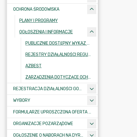
OCHRONA ŚRODOWISKA
PLANY I PROGRAMY
OGŁOSZENIA I INFORMACJE
PUBLICZNIE DOSTĘPNY WYKAZ DANYCH O ŚRODOWISKU
REJESTRY DZIAŁALNOŚCI REGULOWANEJ
AZBEST
ZARZĄDZENIA DOTYCZĄCE OCHRONY ŚRODOWISKA
REJESTRACJA DZIAŁALNOŚCI GOSPODARCZEJ
WYBORY
FORMULARZE UPROSZCZONA OFERTA WYKONANIA ZADANIA PUBLICZNEGO
ORGANIZACJE POZARZĄDOWE
OGŁOSZENIE O NABORACH NA DYREKTORÓW PLACÓWEK OŚWIATOWYCH