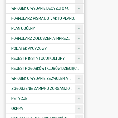
WNIOSEK O WYDANIE DECYZJI O WARUNKACH ZABUDOWY/O USTALENIE INWESTYCJI CELU PUBLICZNEGO
FORMULARZ PISMA DOT. AKTU PLANOWANIA PRZESTRZENNEGO
PLAN OGÓLNY
FORMULARZ ZGŁOSZENIA IMPREZY SPORTOWO-REKREACYJNEJ, ARTYSTYCZNEJ LUB ROZRYWKOWEJ
PODATEK AKCYZOWY
REJESTR INSTYTUCJI KULTURY
REJESTR ŻŁOBKÓW I KLUBÓW DZIECIĘCYCH
WNIOSEK O WYDANIE ZEZWOLENIA NA ZAJĘCIE PASA DROGOWEGO
ZGŁOSZENIE ZAMIARU ZORGANIZOWANIA ZGROMADZENIA
PETYCJE
GKRPA