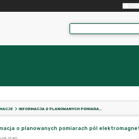
KON
INFORMACJA O PLANOWANYCH POMIARACH PÓL ELEKTROMAGNETYCZNYCH.
RMACJE
rmacja o planowanych pomiarach pól elektromagne
-05 21:40