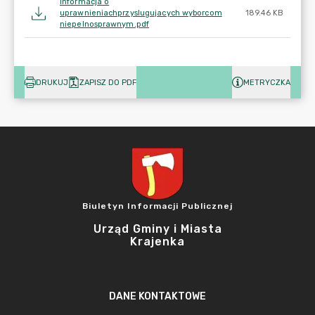
informacja o
uprawnieniachprzyslugujacych wyborcom
189.46 KB
niepelnosprawnym.pdf
DRUKUJ
ZAPISZ DO PDF
METRYCZKA
Biuletyn Informacji Publicznej
Urząd Gminy i Miasta
Krajenka
DANE KONTAKTOWE