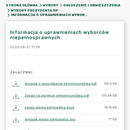
STRONA GŁÓWNA
WYBORY
OGŁOSZENIE I OBWIESZCZENIA
WYBORY PREZYDENTA RP
INFORMACJA O UPRAWNIENIACH WYBORCÓW NIEPEŁNOSPRAWNYCH
Informacja o uprawnieniach wyborców
niepełnosprawnych
2023-08-27 17:29
ZAŁĄCZNIKI
wniosek o sporządzenie pelnomocnictwa.pdf
156.6 KB
Zgoda na przyjęcie pełnomocnictwa.pdf
176.64 KB
zgoda wersja edytowalna.docx
16.14 KB
wniosek wersja edytowalna.doc
77 KB