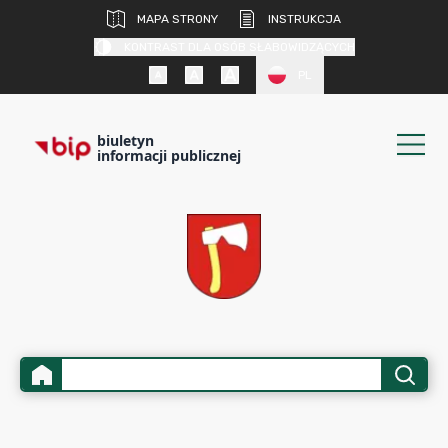
MAPA STRONY
INSTRUKCJA
KONTRAST DLA OSÓB SŁABOWIDZĄCYCH
PL
biuletyn
informacji publicznej