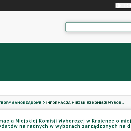
KON
INFORMACJA MIEJSKIEJ KOMISJI WYBORCZEJ W KRAJENCE O MIEJSCU I CZASIE LOSOWANIA NUMERÓW DLA LIST KANDYDATÓW NA RADNYCH W WYBORACH ZARZĄDZONYCH NA DZIEŃ 7 KWIETNIA 2024 R.
YBORY SAMORZĄDOWE
macja Miejskiej Komisji Wyborczej w Krajence o mie
datów na radnych w wyborach zarządzonych na dzi