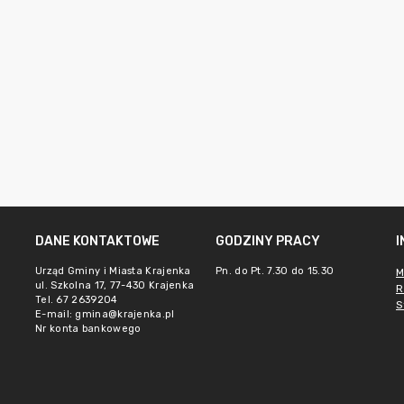
DANE KONTAKTOWE
GODZINY PRACY
Urząd Gminy i Miasta Krajenka
Pn. do Pt. 7.30 do 15.30
M
ul. Szkolna 17, 77-430 Krajenka
R
Tel. 67 2639204
S
E-mail:
gmina@krajenka.pl
Nr konta bankowego