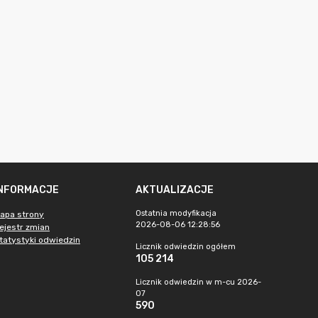
INFORMACJE
AKTUALIZACJE
Ostatnia modyfikacja
apa strony
2026-08-06 12:28:56
ejestr zmian
tatystyki odwiedzin
Licznik odwiedzin ogółem
105 214
Licznik odwiedzin w m-cu 2026-
07
590