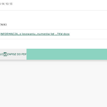
-14 10:13
NIKI
INFORMACJA_o losowaniu_numerów list _TKW.docx
UJ
ZAPISZ DO PDF