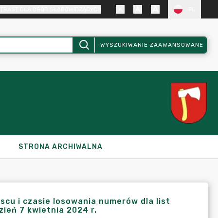
TRAST DLA OSÓB SŁABOWIDZĄCYCH
PL
WYSZUKIWANIE ZAAWANSOWANE
STRONA ARCHIWALNA
jscu i czasie losowania numerów dla list
eń 7 kwietnia 2024 r.