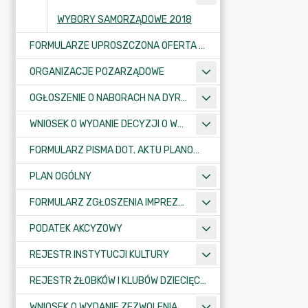
WYBORY SAMORZĄDOWE 2018
FORMULARZE UPROSZCZONA OFERTA WYKONANIA ZADANIA PUBLICZNEGO
ORGANIZACJE POZARZĄDOWE
OGŁOSZENIE O NABORACH NA DYREKTORÓW PLACÓWEK OŚWIATOWYCH
WNIOSEK O WYDANIE DECYZJI O WARUNKACH ZABUDOWY/O USTALENIE INWESTYCJI CELU PUBLICZNEGO
FORMULARZ PISMA DOT. AKTU PLANOWANIA PRZESTRZENNEGO
PLAN OGÓLNY
FORMULARZ ZGŁOSZENIA IMPREZY SPORTOWO-REKREACYJNEJ, ARTYSTYCZNEJ LUB ROZRYWKOWEJ
PODATEK AKCYZOWY
REJESTR INSTYTUCJI KULTURY
REJESTR ŻŁOBKÓW I KLUBÓW DZIECIĘCYCH
WNIOSEK O WYDANIE ZEZWOLENIA NA ZAJĘCIE PASA DROGOWEGO