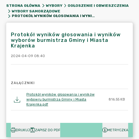
STRONA GŁÓWNA
WYBORY
OGŁOSZENIE I OBWIESZCZENIA
WYBORY SAMORZĄDOWE
PROTOKÓŁ WYNIKÓW GŁOSOWANIA I WYNIKÓW WYBORÓW BURMISTRZA GMINY I MIASTA KRAJENKA
Protokół wyników głosowania i wyników
wyborów burmistrza Gminy i Miasta
Krajenka
2024-04-09 08:40
ZAŁĄCZNIKI
Protokół wyników głosowania i wyników
wybowru burmistrza Gminy i Miasta
816.55 KB
Krajenka.pdf
DRUKUJ
ZAPISZ DO PDF
METRYCZKA