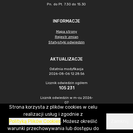
Pn. do Pt. 7.30 do 15.30
INFORMACJE
Mapa strony
Rejestr zmian
Statystyki odwiedzin
AKTUALIZACJE
Ostatnia modyfikacja
2026-08-06 12:28:56
Licznik odwiedzin ogółem
105 231
Licznik odwiedzin w m-cu 2026-
07
Strona korzysta z plików cookies w celu
607
realizacji usług i zgodnie z
Polityką Plików Cookies
. Możesz określić
Zamknij
CMS & Hosting: Nefeni Sp. z o.o.
warunki przechowywania lub dostępu do