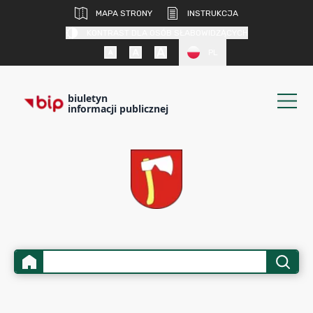
MAPA STRONY
INSTRUKCJA
KONTRAST DLA OSÓB SŁABOWIDZĄCYCH
PL
biuletyn
informacji publicznej