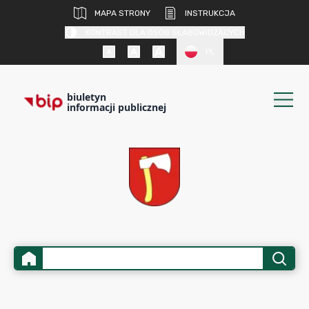
MAPA STRONY
INSTRUKCJA
KONTRAST DLA OSÓB SŁABOWIDZĄCYCH
PL
biuletyn
informacji publicznej