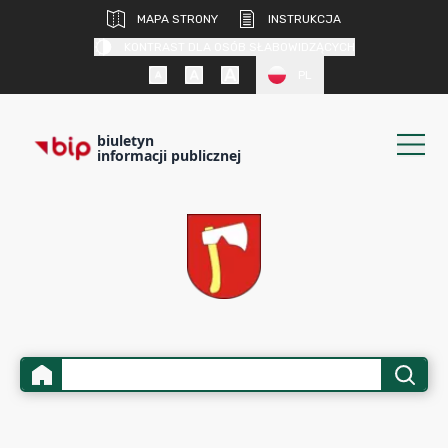
MAPA STRONY
INSTRUKCJA
KONTRAST DLA OSÓB SŁABOWIDZĄCYCH
PL
biuletyn
informacji publicznej