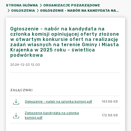
STRONA GŁÓWNA
ORGANIZACJE POZARZĄDOWE
OGŁOSZENIE - NABÓR NA KANDYDATA NA CZŁONKA KOMISJI OPINIUJĄCEJ OFERTY ZŁOŻONE W OTWARTYM KONKURSIE OFERT NA REALIZACJĘ ZADAŃ WŁASNYCH NA TERENIE GMINY I MIASTA KRAJENKA W 2025 ROKU - ŚWIETLICA PODWÓRKOWA
OGŁOSZENIA
Ogłoszenie - nabór na kandydata na
członka komisji opiniującej oferty złożone
w otwartym konkursie ofert na realizację
zadań własnych na terenie Gminy i Miasta
Krajenka w 2025 roku - świetlica
podwórkowa
2024-12-23 12:00
ZAŁĄCZNIKI
Ogłoszenie - nabór na członka komisji.pdf
143.88 KB
Zgłoszenie kandydata na członka
172.88 KB
komisji.pdf