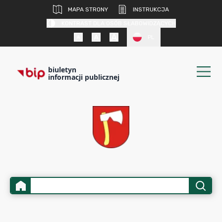
MAPA STRONY
INSTRUKCJA
KONTRAST DLA OSÓB SŁABOWIDZĄCYCH
PL
biuletyn
informacji publicznej