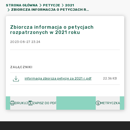
STRONA GŁÓWNA
PETYCJE
2021
ZBIORCZA INFORMACJA O PETYCJACH ROZPATRZONYCH W 2021 ROKU
Zbiorcza informacja o petycjach
rozpatrzonych w 2021 roku
2023-08-27 23:24
ZAŁĄCZNIKI
informacja zbiorcza petycje za 2021 r..pdf
22.36 KB
DRUKUJ
ZAPISZ DO PDF
METRYCZKA