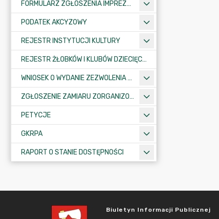
FORMULARZ ZGŁOSZENIA IMPREZY SPORTOWO-REKREACYJNEJ, ARTYSTYCZNEJ LUB ROZRYWKOWEJ
PODATEK AKCYZOWY
REJESTR INSTYTUCJI KULTURY
REJESTR ŻŁOBKÓW I KLUBÓW DZIECIĘCYCH
WNIOSEK O WYDANIE ZEZWOLENIA NA ZAJĘCIE PASA DROGOWEGO
ZGŁOSZENIE ZAMIARU ZORGANIZOWANIA ZGROMADZENIA
PETYCJE
GKRPA
RAPORT O STANIE DOSTĘPNOŚCI
Biuletyn Informacji Publicznej