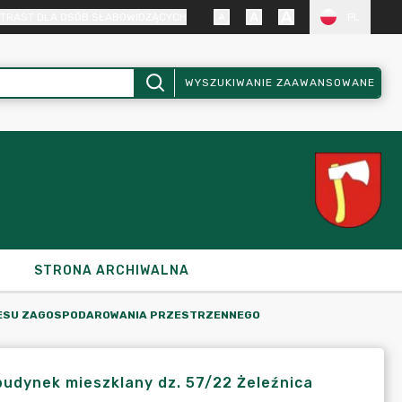
TRAST DLA OSÓB SŁABOWIDZĄCYCH
PL
WYSZUKIWANIE ZAAWANSOWANE
STRONA ARCHIWALNA
KRESU ZAGOSPODAROWANIA PRZESTRZENNEGO
budynek mieszklany dz. 57/22 Żeleźnica