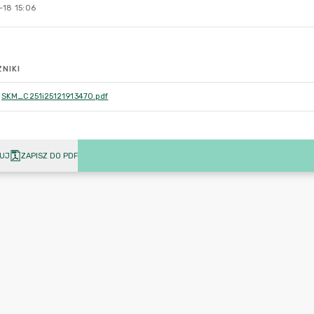
-18 15:06
NIKI
SKM_C251i25121913470.pdf
UJ
ZAPISZ DO PDF