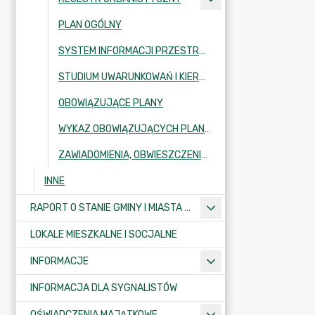
PLAN OGÓLNY
SYSTEM INFORMACJI PRZESTRZENNEJ - GMINA I MIASTO KRAJENKA
STUDIUM UWARUNKOWAŃ I KIERUNKÓW ZAGOSPODAROWANIA
OBOWIĄZUJĄCE PLANY
WYKAZ OBOWIĄZUJĄCYCH PLANÓW ZAGOSPODAROWANIA PRZESTRZENNEGO
ZAWIADOMIENIA, OBWIESZCZENIA, OGŁOSZENIA Z ZAKRESU ZAGOSPODAROWANIA PRZESTRZENNEGO
INNE
RAPORT O STANIE GMINY I MIASTA KRAJENKA
LOKALE MIESZKALNE I SOCJALNE
INFORMACJE
INFORMACJA DLA SYGNALISTÓW
OŚWIADCZENIA MAJĄTKOWE