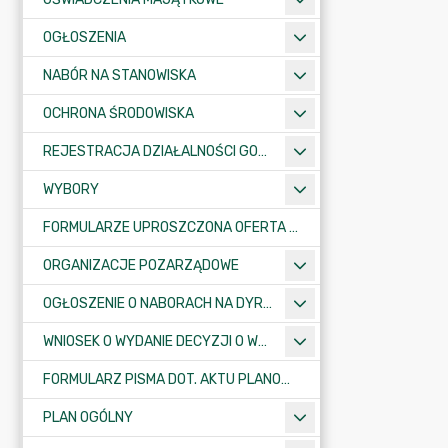
OGŁOSZENIA
NABÓR NA STANOWISKA
OCHRONA ŚRODOWISKA
REJESTRACJA DZIAŁALNOŚCI GOSPODARCZEJ
WYBORY
FORMULARZE UPROSZCZONA OFERTA WYKONANIA ZADANIA PUBLICZNEGO
ORGANIZACJE POZARZĄDOWE
OGŁOSZENIE O NABORACH NA DYREKTORÓW PLACÓWEK OŚWIATOWYCH
WNIOSEK O WYDANIE DECYZJI O WARUNKACH ZABUDOWY/O USTALENIE INWESTYCJI CELU PUBLICZNEGO
FORMULARZ PISMA DOT. AKTU PLANOWANIA PRZESTRZENNEGO
PLAN OGÓLNY