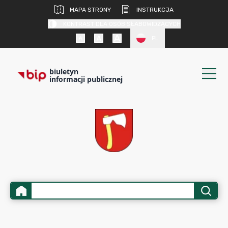
MAPA STRONY
INSTRUKCJA
KONTRAST DLA OSÓB SŁABOWIDZĄCYCH
PL
biuletyn
informacji publicznej