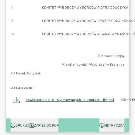
ZAŁĄCZNIKI
obwieszczenie_o_wylosowanych_numerach_list.pdf
105.44 K
DRUKUJ
ZAPISZ DO PDF
METRYCZKA