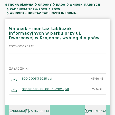
STRONA GŁÓWNA
ORGANY
RADA
WNIOSKI RADNYCH
KADENCJA 2024-2029
2025
WNIOSEK - MONTAŻ TABLICZEK INFORMACYJNYCH W PARKU PRZY UL. DWORCOWEJ W KRAJENCE, WYBIEG DLA PSÓW
Wniosek - montaż tabliczek
informacyjnych w parku przy ul.
Dworcowej w Krajence, wybieg dla psów
2025-02-19 11:17
ZAŁĄCZNIKI
SOO.0003.3.2025.pdf
43.66 KB
Odpowiedź SOO.0003.3.2025.pdf
27.16 KB
DRUKUJ
ZAPISZ DO PDF
METRYCZKA