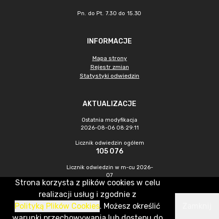
Pn. do Pt. 7.30 do 15.30
INFORMACJE
Mapa strony
Rejestr zmian
Statystyki odwiedzin
AKTUALIZACJE
Ostatnia modyfikacja
2026-08-06 08:29:11
Licznik odwiedzin ogółem
105 076
Licznik odwiedzin w m-cu 2026-
07
Strona korzysta z plików cookies w celu
452
realizacji usług i zgodnie z
Polityką Plików Cookies
. Możesz określić
Zamknij
CMS & Hosting: Nefeni Sp. z o.o.
warunki przechowywania lub dostępu do