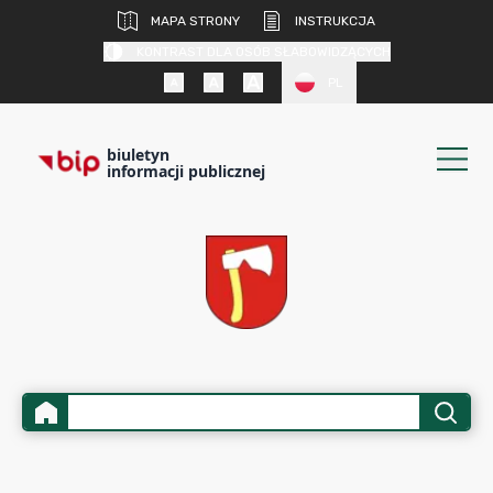
MAPA STRONY
INSTRUKCJA
KONTRAST DLA OSÓB SŁABOWIDZĄCYCH
PL
biuletyn
informacji publicznej