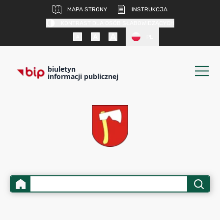
MAPA STRONY
INSTRUKCJA
KONTRAST DLA OSÓB SŁABOWIDZĄCYCH
PL
biuletyn
informacji publicznej