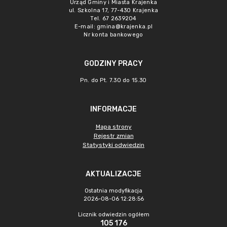
Urząd Gminy i Miasta Krajenka
ul. Szkolna 17, 77-430 Krajenka
Tel. 67 2639204
E-mail:
gmina@krajenka.pl
Nr konta bankowego
GODZINY PRACY
Pn. do Pt. 7.30 do 15.30
INFORMACJE
Mapa strony
Rejestr zmian
Statystyki odwiedzin
AKTUALIZACJE
Ostatnia modyfikacja
2026-08-06 12:28:56
Licznik odwiedzin ogółem
105 176