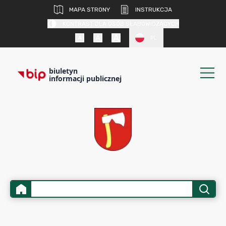
MAPA STRONY
INSTRUKCJA
KONTRAST DLA OSÓB SŁABOWIDZĄCYCH
PL
biuletyn
informacji publicznej