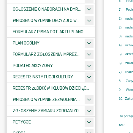
OGŁOSZENIE O NABORACH NA DYREKTORÓW PLACÓWEK OŚWIATOWYCH
WNIOSEK O WYDANIE DECYZJI O WARUNKACH ZABUDOWY/O USTALENIE INWESTYCJI CELU PUBLICZNEGO
FORMULARZ PISMA DOT. AKTU PLANOWANIA PRZESTRZENNEGO
PLAN OGÓLNY
FORMULARZ ZGŁOSZENIA IMPREZY SPORTOWO-REKREACYJNEJ, ARTYSTYCZNEJ LUB ROZRYWKOWEJ
PODATEK AKCYZOWY
REJESTR INSTYTUCJI KULTURY
REJESTR ŻŁOBKÓW I KLUBÓW DZIECIĘCYCH
WNIOSEK O WYDANIE ZEZWOLENIA NA ZAJĘCIE PASA DROGOWEGO
ZGŁOSZENIE ZAMIARU ZORGANIZOWANIA ZGROMADZENIA
PETYCJE