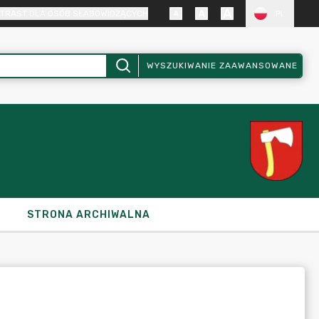
TRAST DLA OSÓB SŁABOWIDZĄCYCH
PL
WYSZUKIWANIE ZAAWANSOWANE
STRONA ARCHIWALNA