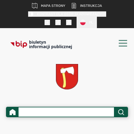
MAPA STRONY
INSTRUKCJA
KONTRAST DLA OSÓB SŁABOWIDZĄCYCH
PL
biuletyn
informacji publicznej