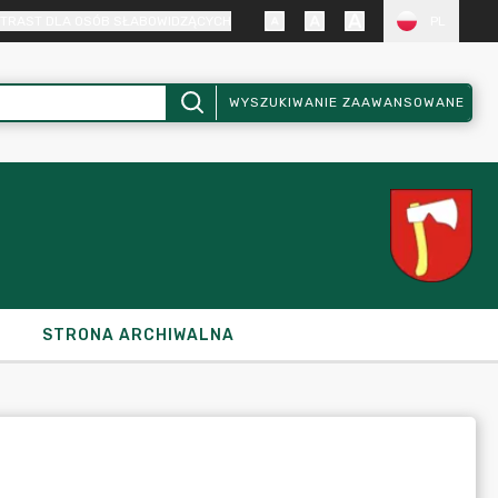
TRAST DLA OSÓB SŁABOWIDZĄCYCH
PL
WYSZUKIWANIE ZAAWANSOWANE
STRONA ARCHIWALNA