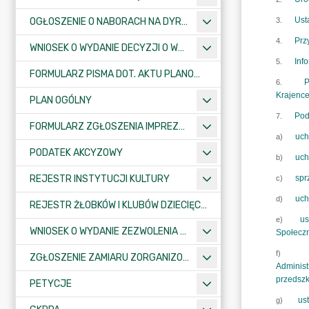
OGŁOSZENIE O NABORACH NA DYREKTORÓW PLACÓWEK OŚWIATOWYCH
WNIOSEK O WYDANIE DECYZJI O WARUNKACH ZABUDOWY/O USTALENIE INWESTYCJI CELU PUBLICZNEGO
FORMULARZ PISMA DOT. AKTU PLANOWANIA PRZESTRZENNEGO
PLAN OGÓLNY
FORMULARZ ZGŁOSZENIA IMPREZY SPORTOWO-REKREACYJNEJ, ARTYSTYCZNEJ LUB ROZRYWKOWEJ
PODATEK AKCYZOWY
REJESTR INSTYTUCJI KULTURY
REJESTR ŻŁOBKÓW I KLUBÓW DZIECIĘCYCH
WNIOSEK O WYDANIE ZEZWOLENIA NA ZAJĘCIE PASA DROGOWEGO
ZGŁOSZENIE ZAMIARU ZORGANIZOWANIA ZGROMADZENIA
PETYCJE