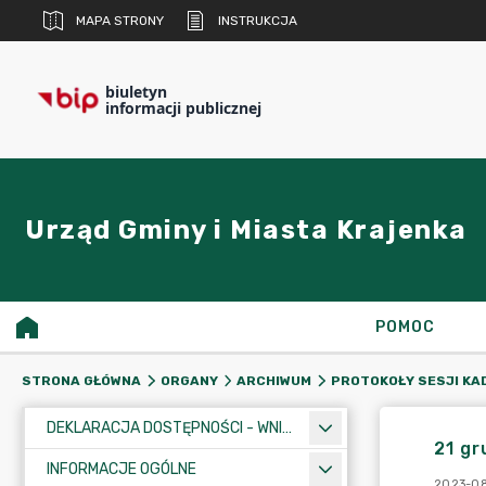
MAPA STRONY
INSTRUKCJA
biuletyn
informacji publicznej
Urząd Gminy i Miasta Krajenka
POMOC
STRONA GŁÓWNA
ORGANY
ARCHIWUM
PROTOKOŁY SESJI KA
DEKLARACJA DOSTĘPNOŚCI - WNIOSEK
21 gr
INFORMACJE OGÓLNE
2023-08