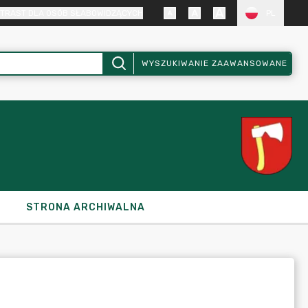
TRAST DLA OSÓB SŁABOWIDZĄCYCH
PL
WYSZUKIWANIE ZAAWANSOWANE
STRONA ARCHIWALNA