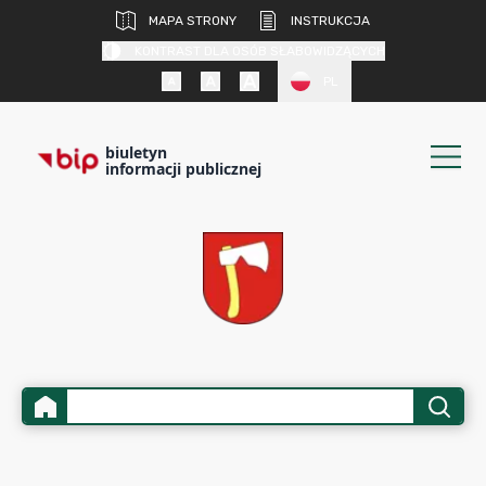
MAPA STRONY
INSTRUKCJA
KONTRAST DLA OSÓB SŁABOWIDZĄCYCH
PL
biuletyn
informacji publicznej