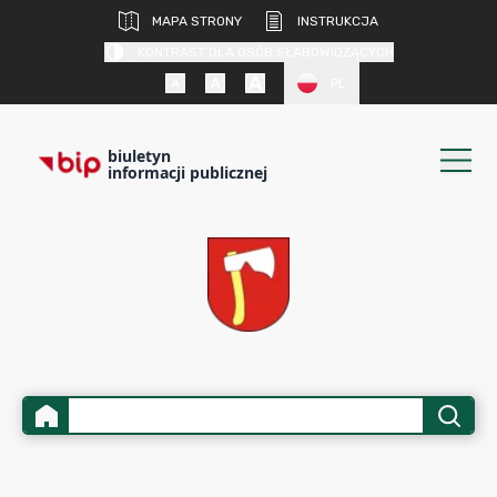
MAPA STRONY
INSTRUKCJA
KONTRAST DLA OSÓB SŁABOWIDZĄCYCH
PL
biuletyn
informacji publicznej