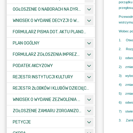
OGŁOSZENIE O NABORACH NA DYREKTORÓW PLACÓWEK OŚWIATOWYCH
WNIOSEK O WYDANIE DECYZJI O WARUNKACH ZABUDOWY/O USTALENIE INWESTYCJI CELU PUBLICZNEGO
FORMULARZ PISMA DOT. AKTU PLANOWANIA PRZESTRZENNEGO
PLAN OGÓLNY
FORMULARZ ZGŁOSZENIA IMPREZY SPORTOWO-REKREACYJNEJ, ARTYSTYCZNEJ LUB ROZRYWKOWEJ
PODATEK AKCYZOWY
REJESTR INSTYTUCJI KULTURY
REJESTR ŻŁOBKÓW I KLUBÓW DZIECIĘCYCH
WNIOSEK O WYDANIE ZEZWOLENIA NA ZAJĘCIE PASA DROGOWEGO
ZGŁOSZENIE ZAMIARU ZORGANIZOWANIA ZGROMADZENIA
PETYCJE