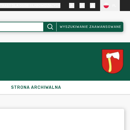
TRAST DLA OSÓB SŁABOWIDZĄCYCH
PL
WYSZUKIWANIE ZAAWANSOWANE
STRONA ARCHIWALNA