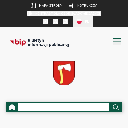
MAPA STRONY
INSTRUKCJA
KONTRAST DLA OSÓB SŁABOWIDZĄCYCH
PL
biuletyn
informacji publicznej