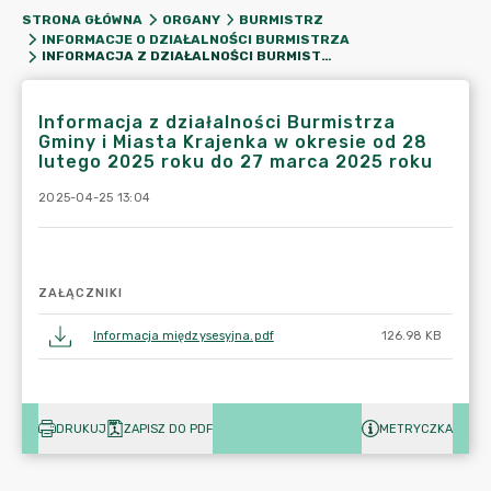
STRONA GŁÓWNA
ORGANY
BURMISTRZ
INFORMACJE O DZIAŁALNOŚCI BURMISTRZA
INFORMACJA Z DZIAŁALNOŚCI BURMISTRZA GMINY I MIASTA KRAJENKA W OKRESIE OD 28 LUTEGO 2025 ROKU DO 27 MARCA 2025 ROKU
Informacja z działalności Burmistrza
Gminy i Miasta Krajenka w okresie od 28
lutego 2025 roku do 27 marca 2025 roku
2025-04-25 13:04
ZAŁĄCZNIKI
Informacja międzysesyjna.pdf
126.98 KB
DRUKUJ
ZAPISZ DO PDF
METRYCZKA