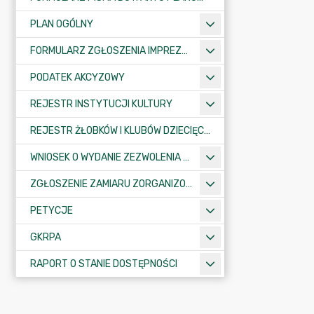
PLAN OGÓLNY
FORMULARZ ZGŁOSZENIA IMPREZY SPORTOWO-REKREACYJNEJ, ARTYSTYCZNEJ LUB ROZRYWKOWEJ
PODATEK AKCYZOWY
REJESTR INSTYTUCJI KULTURY
REJESTR ŻŁOBKÓW I KLUBÓW DZIECIĘCYCH
WNIOSEK O WYDANIE ZEZWOLENIA NA ZAJĘCIE PASA DROGOWEGO
ZGŁOSZENIE ZAMIARU ZORGANIZOWANIA ZGROMADZENIA
PETYCJE
GKRPA
RAPORT O STANIE DOSTĘPNOŚCI