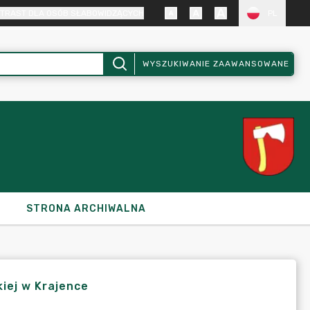
TRAST DLA OSÓB SŁABOWIDZĄCYCH
PL
WYSZUKIWANIE ZAAWANSOWANE
STRONA ARCHIWALNA
kiej w Krajence