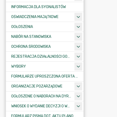
INFORMACJA DLA SYGNALISTÓW
OŚWIADCZENIA MAJĄTKOWE
OGŁOSZENIA
NABÓR NA STANOWISKA
OCHRONA ŚRODOWISKA
REJESTRACJA DZIAŁALNOŚCI GOSPODARCZEJ
WYBORY
FORMULARZE UPROSZCZONA OFERTA WYKONANIA ZADANIA PUBLICZNEGO
ORGANIZACJE POZARZĄDOWE
OGŁOSZENIE O NABORACH NA DYREKTORÓW PLACÓWEK OŚWIATOWYCH
WNIOSEK O WYDANIE DECYZJI O WARUNKACH ZABUDOWY/O USTALENIE INWESTYCJI CELU PUBLICZNEGO
FORMULARZ PISMA DOT. AKTU PLANOWANIA PRZESTRZENNEGO