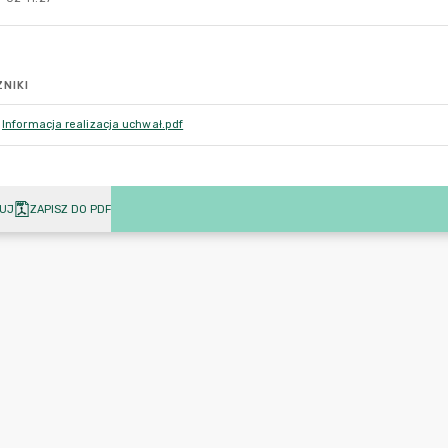
NIKI
Informacja realizacja uchwał.pdf
UJ
ZAPISZ DO PDF