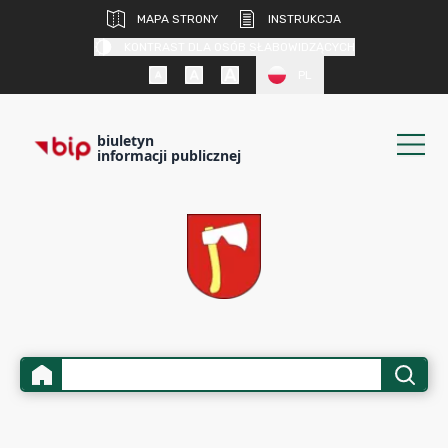
MAPA STRONY
INSTRUKCJA
KONTRAST DLA OSÓB SŁABOWIDZĄCYCH
PL
biuletyn
informacji publicznej