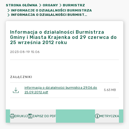
STRONA GŁÓWNA
ORGANY
BURMISTRZ
INFORMACJE O DZIAŁALNOŚCI BURMISTRZA
INFORMACJA O DZIAŁALNOŚCI BURMISTRZA GMINY I MIASTA KRAJENKA OD 29 CZERWCA DO 25 WRZEŚNIA 2012 ROKU
Informacja o działalności Burmistrza
Gminy i Miasta Krajenka od 29 czerwca do
25 września 2012 roku
2023-08-19 15:06
ZAŁĄCZNIKI
informacja o działalności burmistrza 29.06.do
5.63 MB
25.09.2012.pdf
DRUKUJ
ZAPISZ DO PDF
METRYCZKA