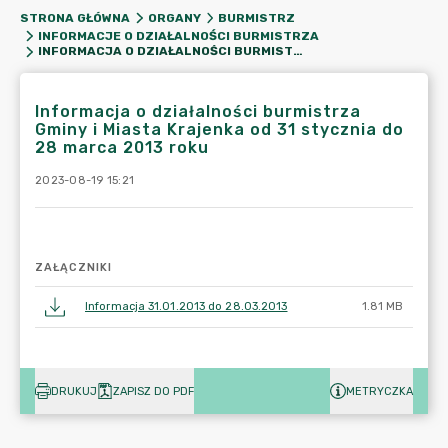
STRONA GŁÓWNA
ORGANY
BURMISTRZ
INFORMACJE O DZIAŁALNOŚCI BURMISTRZA
INFORMACJA O DZIAŁALNOŚCI BURMISTRZA GMINY I MIASTA KRAJENKA OD 31 STYCZNIA DO 28 MARCA 2013 ROKU
Informacja o działalności burmistrza
Gminy i Miasta Krajenka od 31 stycznia do
28 marca 2013 roku
2023-08-19 15:21
ZAŁĄCZNIKI
Informacja 31.01.2013 do 28.03.2013
1.81 MB
DRUKUJ
ZAPISZ DO PDF
METRYCZKA