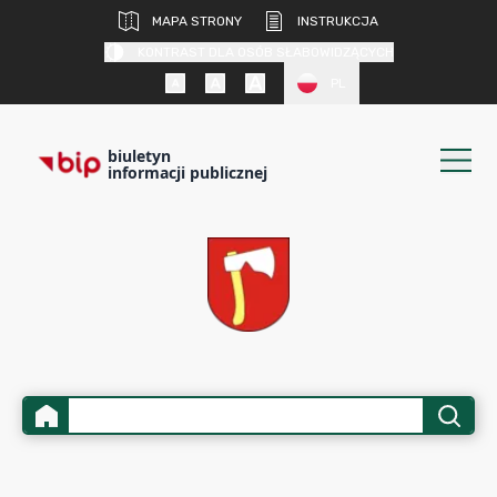
MAPA STRONY
INSTRUKCJA
KONTRAST DLA OSÓB SŁABOWIDZĄCYCH
PL
biuletyn
informacji publicznej