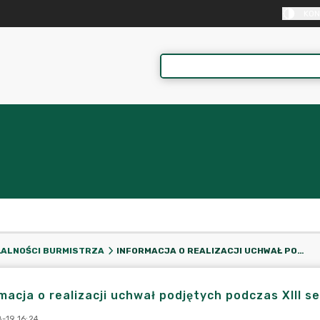
KON
INFORMACJA O REALIZACJI UCHWAŁ PODJĘTYCH PODCZAS XIII SESJI RADY MIEJSKIEJ W KRAJENCE
ŁALNOŚCI BURMISTRZA
macja o realizacji uchwał podjętych podczas XIII se
-19 16:24