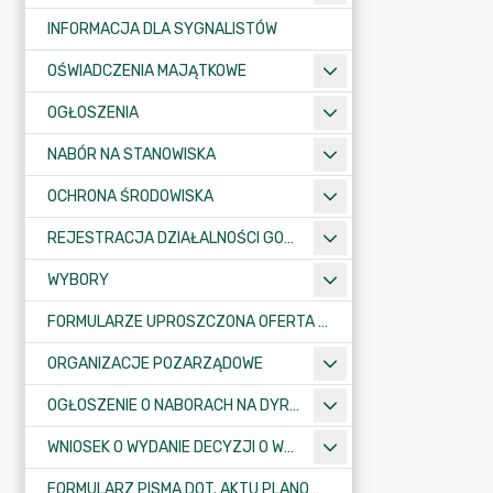
INFORMACJA DLA SYGNALISTÓW
OŚWIADCZENIA MAJĄTKOWE
OGŁOSZENIA
NABÓR NA STANOWISKA
OCHRONA ŚRODOWISKA
REJESTRACJA DZIAŁALNOŚCI GOSPODARCZEJ
WYBORY
FORMULARZE UPROSZCZONA OFERTA WYKONANIA ZADANIA PUBLICZNEGO
ORGANIZACJE POZARZĄDOWE
OGŁOSZENIE O NABORACH NA DYREKTORÓW PLACÓWEK OŚWIATOWYCH
WNIOSEK O WYDANIE DECYZJI O WARUNKACH ZABUDOWY/O USTALENIE INWESTYCJI CELU PUBLICZNEGO
FORMULARZ PISMA DOT. AKTU PLANOWANIA PRZESTRZENNEGO