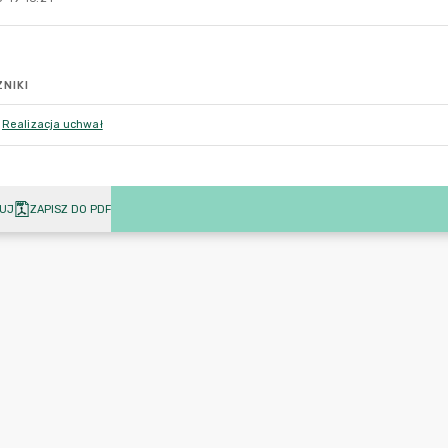
NIKI
Realizacja uchwał
UJ
ZAPISZ DO PDF