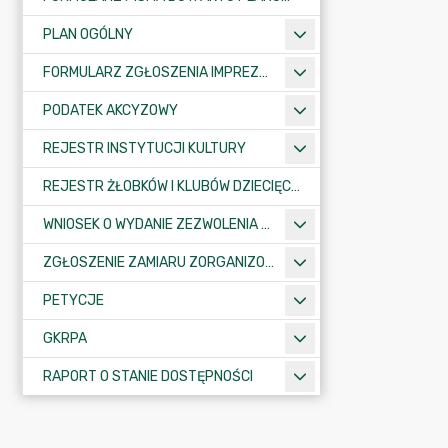
PLAN OGÓLNY
FORMULARZ ZGŁOSZENIA IMPREZY SPORTOWO-REKREACYJNEJ, ARTYSTYCZNEJ LUB ROZRYWKOWEJ
PODATEK AKCYZOWY
REJESTR INSTYTUCJI KULTURY
REJESTR ŻŁOBKÓW I KLUBÓW DZIECIĘCYCH
WNIOSEK O WYDANIE ZEZWOLENIA NA ZAJĘCIE PASA DROGOWEGO
ZGŁOSZENIE ZAMIARU ZORGANIZOWANIA ZGROMADZENIA
PETYCJE
GKRPA
RAPORT O STANIE DOSTĘPNOŚCI